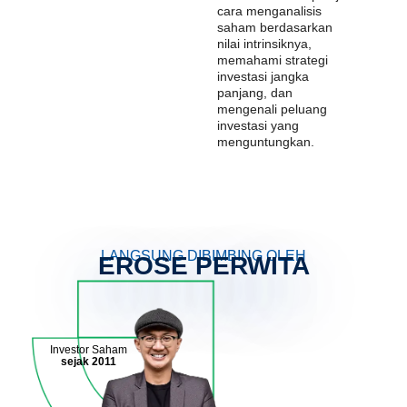
cara menganalisis
saham berdasarkan
nilai intrinsiknya,
memahami strategi
investasi jangka
panjang, dan
mengenali peluang
investasi yang
menguntungkan.
LANGSUNG DIBIMBING OLEH
EROSE PERWITA
Investor Saham
sejak 2011