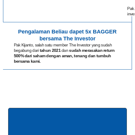
Pak 
inve
Pengalaman Beliau dapet 5x BAGGER
bersama The Investor
Pak Kijanto, salah satu member The Investor yang sudah
begabung dari
tahun 2021
dan
sudah merasakan return
500% dari saham dengan aman, tenang dan tumbuh
bersama kami.
Konsisten Beat The Market dan
TERBIASA CUAN BAGGER