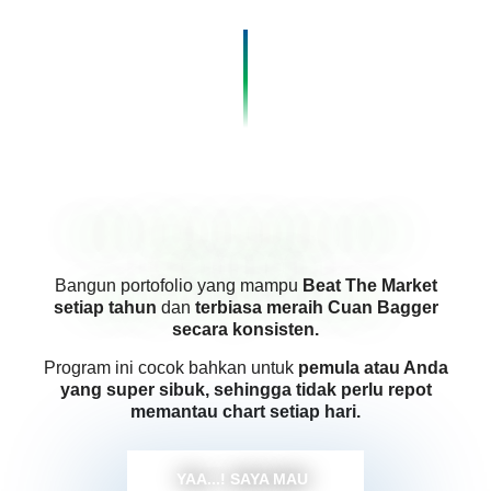
Ingin Kami
bimbing
untuk
Berinvestasi
Saham dengan Tenang?
Bangun portofolio yang mampu
Beat The Market
setiap tahun
dan
terbiasa meraih Cuan Bagger
secara konsisten.
Program ini cocok bahkan untuk
pemula atau Anda
yang super sibuk, sehingga tidak perlu repot
memantau chart setiap hari.
YAA...! SAYA MAU