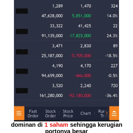
dominan di
1 saham
sehingga kerugian
portonya besar