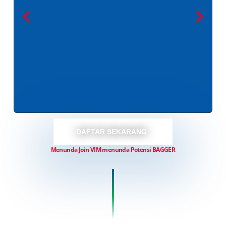
DAFTAR SEKARANG
Menunda Join VIM menunda Potensi BAGGER