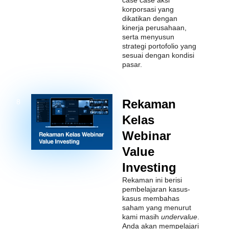
case case aksi
korporsasi yang
dikatikan dengan
kinerja perusahaan,
serta menyusun
strategi portofolio yang
sesuai dengan kondisi
pasar.
Rekaman
8
Kelas
Webinar
Value
Investing
Rekaman ini berisi
pembelajaran kasus-
kasus membahas
saham yang menurut
kami masih
undervalue
.
Anda akan mempelajari