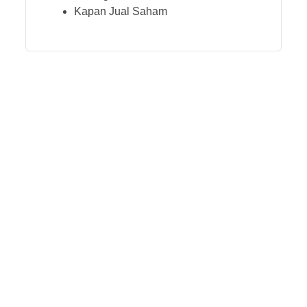
Kapan Jual Saham
DAN YANG PALING
TERPENTING
ADALAH