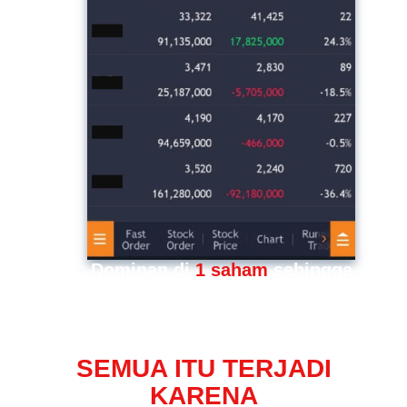
Dominan di
1 saham
sehingga
kerugian portonya besar
SEMUA ITU TERJADI
KARENA