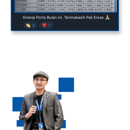
Langsung Dibimbing Oleh
Erose Perwita