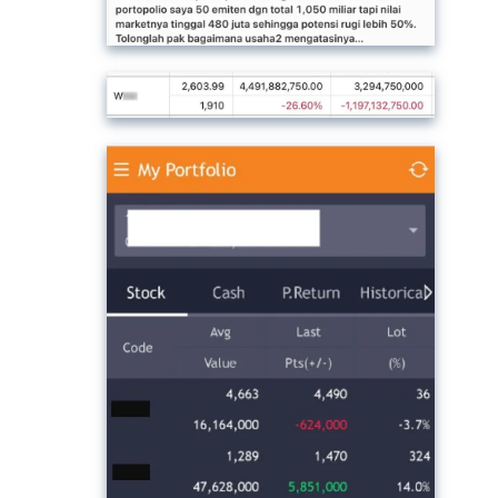
-
-
-