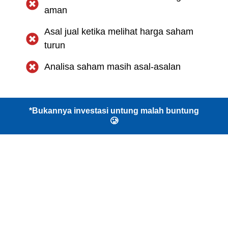
aman
Asal jual ketika melihat harga saham
turun
Analisa saham masih asal-asalan
*Bukannya investasi untung malah buntung
🥲
Mau kami
bimbing
bagaimana berinvestasi
saham, dan bisa
menumbuhkan portfolio
Beat
The Market
tiap tahun