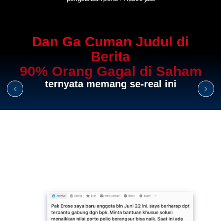
Dan Ga Cuman Judul di
Berita
90% Orang Gagal di Saham
ternyata memang se-real ini
Bahkan punya dana kelolaan
Milyaran
tapi
tidak tahu
cara
mengelola portfolio
-