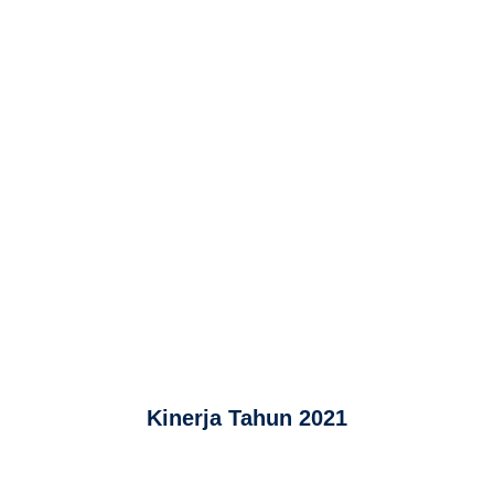
Semua Teori ini adalah
POLA
yang Sudah Saya
Praktekkan dan
BERHASIL
dalam Meningkatkan
Return
Investasi
Saham Saya.
Kinerja Tahun 2021