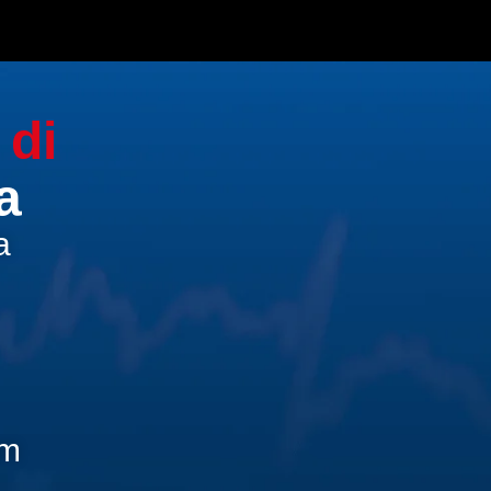
 di
a
a
am