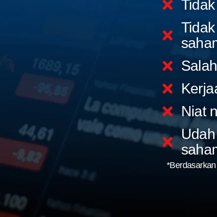
Tidak
Tidak
saha
Salah
Kerja
Niat 
Udah 
saha
*Berdasarkan 