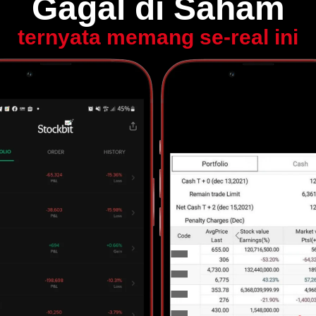
Gagal di Saham
ternyata memang se-real ini