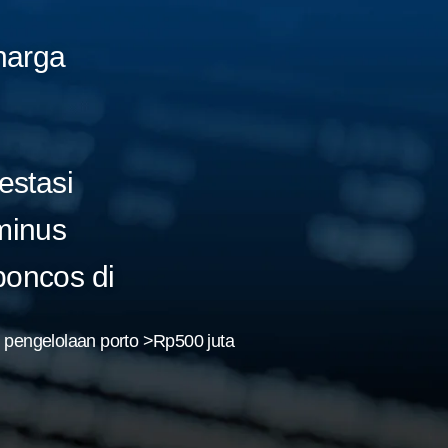
 harga
estasi
minus
boncos di
pengelolaan porto >Rp500 juta