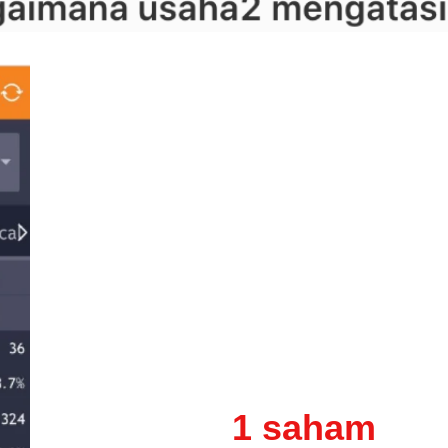
dominan di
1 saham
seh