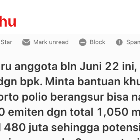
ya dana kelolaan Mi
ahu
cara mengelola p