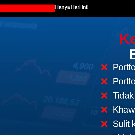
Hanya Hari Ini!
Ke
Portf
Portf
Tidak
Khawa
Sulit