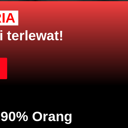
IA
 terlewat!
a 90% Orang